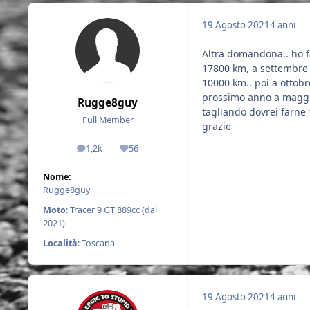
19 Agosto 2021
4 anni
Altra domandona.. ho f
17800 km, a settembre f
10000 km.. poi a ottobre
prossimo anno a maggio
Rugge8guy
tagliando dovrei farne 1
Full Member
grazie
1,2k
56
messaggi
Reputazione
Nome:
Rugge8guy
Moto
: Tracer 9 GT 889cc (dal
2021)
Località
: Toscana
19 Agosto 2021
4 anni