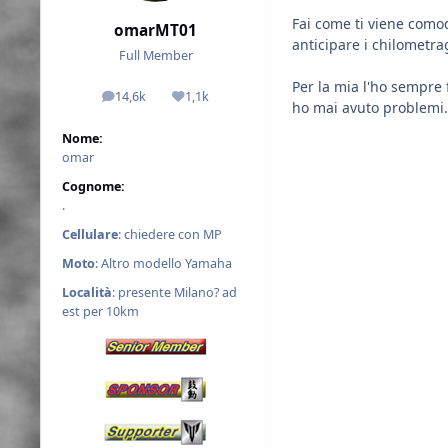
Fai come ti viene como
omarMT01
anticipare i chilometra
Full Member
Per la mia l'ho sempre 
14,6k
1,1k
messaggi
Reputazione
ho mai avuto problemi.
Nome:
omar
Cognome:
.
Cellulare
: chiedere con MP
Moto
: Altro modello Yamaha
Località
: presente Milano? ad
est per 10km