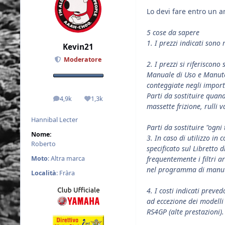
Lo devi fare entro un a
5 cose da sapere
1. I prezzi indicati son
Kevin21
Moderatore
2. I prezzi si riferisco
Manuale di Uso e Manute
conteggiate negli importi
Parti da sostituire quand
4,9k
1,3k
messaggi
Reputazione
massette frizione, rulli v
Hannibal Lecter
Parti da sostituire "ogni 
Nome:
3. In caso di utilizzo i
Roberto
specificato sul Libretto 
Moto
: Altra marca
frequentemente i filtri ar
nel programma di manute
Località
: Fràra
4. I costi indicati preve
ad eccezione dei modelli
RS4GP (alte prestazioni).