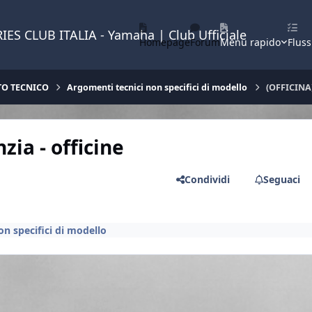
IES CLUB ITALIA - Yamaha | Club Ufficiale
Homepage
Forum
Menu rapido
Fluss
TO TECNICO
Argomenti tecnici non specifici di modello
(OFFICINA)
zia - officine
Condividi
Seguaci
n specifici di modello