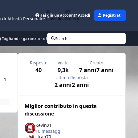
Hai già un account? Accedi
Registrati
i di Attività Personali
Classifica
Gallery
 Tagliandi - garanzia - officine autorizzate
Search...
Risposte
Visite
Creato
40
9,3k
7 anni
7 anni
Ultima Risposta
1
2 anni
2 anni
Miglior contributo in questa
discussione
Kevin21
10 messaggi
strap70