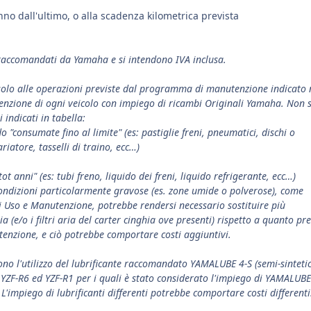
nno dall'ultimo, o alla scadenza kilometrica prevista
o raccomandati da Yamaha e si intendono IVA inclusa.
no solo alle operazioni previste dal programma di manutenzione indicato 
nzione di ogni veicolo con impiego di ricambi Originali Yamaha. Non 
 indicati in tabella:
o "consumate fino al limite" (es: pastiglie freni, pneumatici, dischi o
ariatore, tasselli di traino, ecc…)
tot anni" (es: tubi freno, liquido dei freni, liquido refrigerante, ecc…)
n condizioni particolarmente gravose (es. zone umide o polverose), come
di Uso e Manutenzione, potrebbe rendersi necessario sostituire più
ia (e/o i filtri aria del carter cinghia ove presenti) rispetto a quanto pr
nzione, e ciò potrebbe comportare costi aggiuntivi.
dono l'utilizzo del lubrificante raccomandato YAMALUBE 4-S (semi-sintetic
 YZF-R6 ed YZF-R1 per i quali è stato considerato l'impiego di YAMALUBE
 L'impiego di lubrificanti differenti potrebbe comportare costi differenti