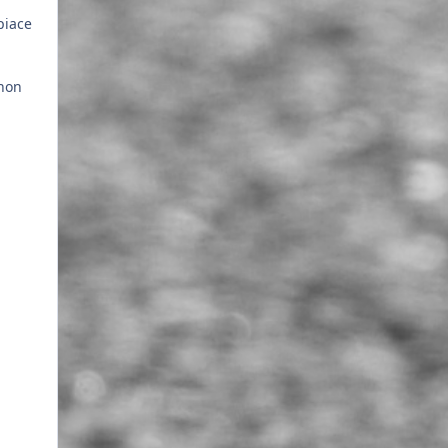
piace
 non