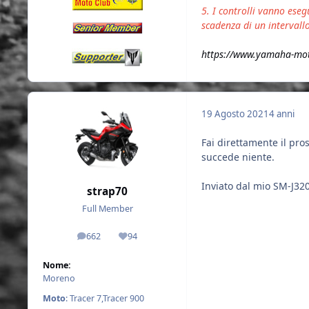
5. I controlli vanno ese
scadenza di un intervall
https://www.yamaha-moto
19 Agosto 2021
4 anni
Fai direttamente il pr
succede niente.
Inviato dal mio SM-J32
strap70
Full Member
662
94
messaggi
Reputazione
Nome:
Moreno
Moto
: Tracer 7,Tracer 900