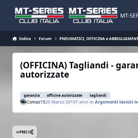
Vai al contenuto
MT-SER
Indice
Forum
PNEUMATICI, OFFICINA e ABBIGLIAMEN
(OFFICINA) Tagliandi - garan
autorizzate
garanzia
officine autorizzate
tagliandi
Comaz15
20 Marzo 2019
7 anni
in
Argomenti tecnici no
PRIMA PAGINA
PREC
1
2
3