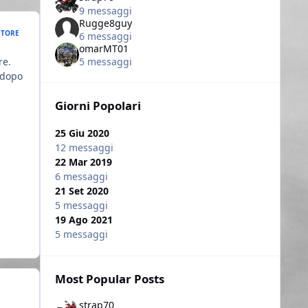
9 messaggi
Rugge8guy
TORE
6 messaggi
omarMT01
re.
5 messaggi
o dopo
Giorni Popolari
25 Giu 2020
12 messaggi
22 Mar 2019
6 messaggi
21 Set 2020
5 messaggi
19 Ago 2021
5 messaggi
Most Popular Posts
strap70