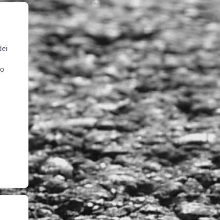
d
ei
vo