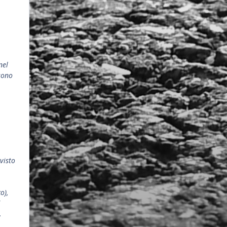
nel
sono
evisto
o),
.