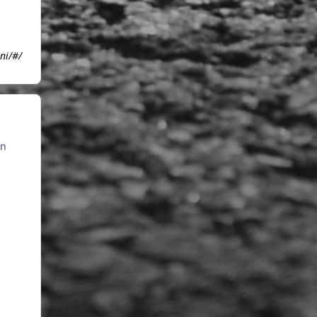
ni/#/
on