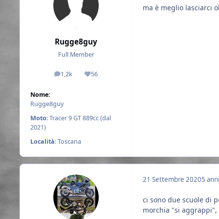
ma è meglio lasciarci o
Rugge8guy
Full Member
1,2k
56
messaggi
Reputazione
Nome:
Rugge8guy
Moto
: Tracer 9 GT 889cc (dal
2021)
Località
: Toscana
21 Settembre 2020
5 ann
ci sono due scuole di p
morchia "si aggrappi", 