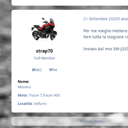
21 Settembre 2020
5 ann
Per me meglio mettere l'
fare tutta la stagione c
Inviato dal mio SM-J32
strap70
Full Member
662
94
messaggi
Reputazione
Nome:
Moreno
Moto
: Tracer 7,Tracer 900
Località
: belluno
10 mesi dopo...