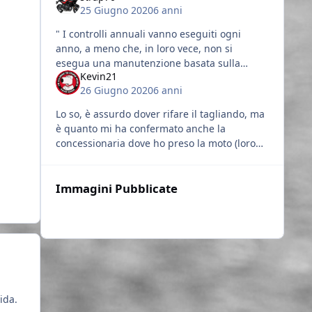
25 Giugno 2020
6 anni
" I controlli annuali vanno eseguiti ogni
anno, a meno che, in loro vece, non si
esegua una manutenzione basata sulla
Kevin21
distanza. " Questo quanto scritto sul
26 Giugno 2020
6 anni
manuale uso e manutenzione della GT. Qu
Lo so, è assurdo dover rifare il tagliando, ma
è quanto mi ha confermato anche la
concessionaria dove ho preso la moto (loro
mi avrebbero fatto direttamente quello
kilometrico) Prima di avere rogne
Immagini Pubblicate
ida.