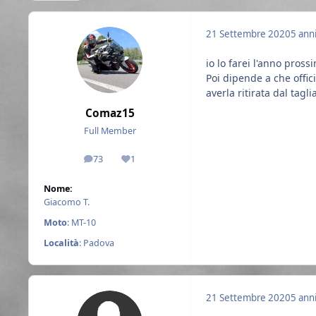
21 Settembre 2020
5 ann
io lo farei l'anno prossi
Poi dipende a che offici
averla ritirata dal tagl
Comaz15
Full Member
73
1
messaggi
Reputazione
Nome:
Giacomo T.
Moto
: MT-10
Località
: Padova
21 Settembre 2020
5 ann