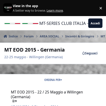
Vai al contenuto
View in the app
×
Di
A better way to browse.
Learn more
.
MT-SERIES CLUB ITALIA - Yamaha |
Accedi
Indice
Forum
AREA SOCIAL
Incontri & Giringiro
MT 
MT EOD 2015 - Germania
Seguaci
22-25 maggio - Willingen (Germania)
ORDINA PER
MT EOD 2015 - 22 / 25 Maggio a Willingen (Germania)
MT EOD 2015 - 22 / 25 Maggio a Willingen
(Germania)
9