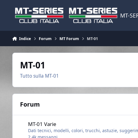
Vai al contenuto
MT-SER
Indice
Forum
MT Forum
MT-01
MT-01
Tutto sulla MT-01
Forum
MT-01 Varie
MT-01 Varie
Dati tecnici, modelli, colori, trucchi, astuzie, suggerim
2,4k
messaggi