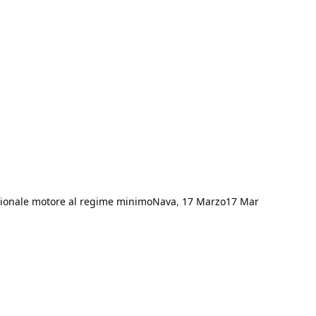
sionale motore al regime minimo
Nava
,
17 Marzo
17 Mar