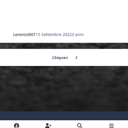
Lorenzo9GT
15 Settembre 2022
3 anni
Seguaci
2
Light Mode
Dark Mode
System Preference