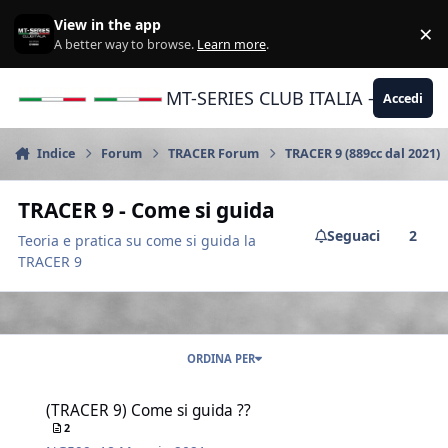
Vai al contenuto
View in the app
×
Di
A better way to browse.
Learn more
.
MT-SERIES CLUB ITALIA - Yamaha |
Accedi
Indice
Forum
TRACER Forum
TRACER 9 (889cc dal 2021)
TRACER 9 - Come si guida
Seguaci
2
Teoria e pratica su come si guida la
TRACER 9
ORDINA PER
(TRACER 9) Come si guida ??
(TRACER 9) Come si guida ??
2