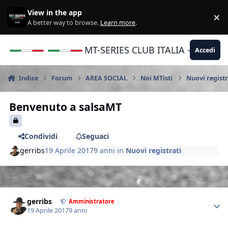
Vai al contenuto
View in the app
×
Di
A better way to browse.
Learn more
.
MT-SERIES CLUB ITALIA - Yamaha |
Accedi
Indice
Forum
AREA SOCIAL
Noi MTisti
Nuovi registr
Benvenuto a salsaMT
Condividi
Seguaci
gerribs
19 Aprile 2017
9 anni
in
Nuovi registrati
Author stats
gerribs
Amministratore
19 Aprile 2017
9 anni