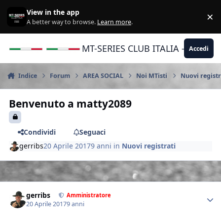
Vai al contenuto
View in the app
×
Di
A better way to browse.
Learn more
.
MT-SERIES CLUB ITALIA - Yamaha |
Accedi
Indice
Forum
AREA SOCIAL
Noi MTisti
Nuovi registr
Benvenuto a matty2089
Condividi
Seguaci
gerribs
20 Aprile 2017
9 anni
in
Nuovi registrati
Author stats
gerribs
Amministratore
20 Aprile 2017
9 anni