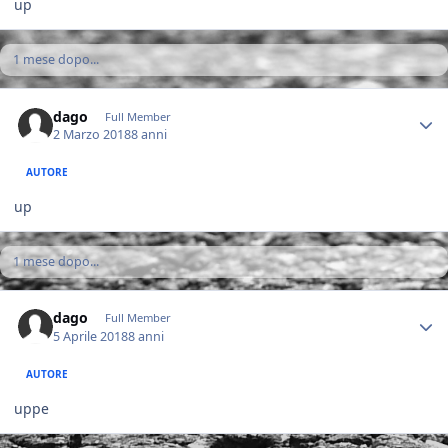
up
1 mese dopo...
Author stats
dago
Full Member
2 Marzo 2018
8 anni
AUTORE
up
1 mese dopo...
Author stats
dago
Full Member
5 Aprile 2018
8 anni
AUTORE
uppe