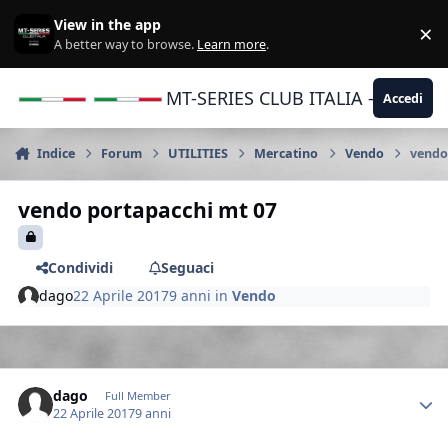
Vai al contenuto
View in the app
×
Di
A better way to browse.
Learn more
.
MT-SERIES CLUB ITALIA - Yamaha |
Accedi
Indice
Forum
UTILITIES
Mercatino
Vendo
vendo
vendo portapacchi mt 07
Condividi
Seguaci
dago
22 Aprile 2017
9 anni
in
Vendo
Author stats
dago
Full Member
22 Aprile 2017
9 anni