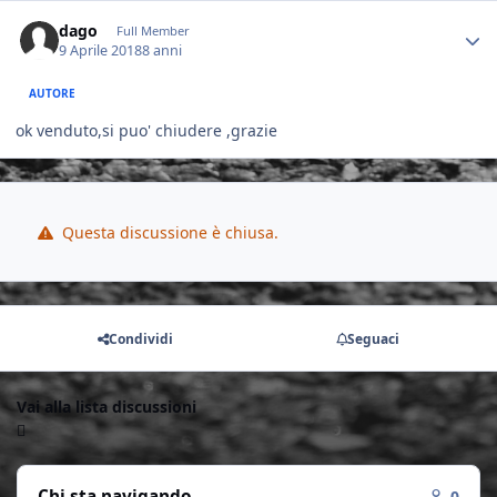
Author stats
dago
Full Member
9 Aprile 2018
8 anni
AUTORE
ok venduto,si puo' chiudere ,grazie
Questa discussione è chiusa.
Condividi
Seguaci
Vai alla lista discussioni
Chi sta navigando
0