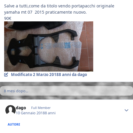
Salve a tutti,come da titolo vendo portapacchi originale
yamaha mt 07 2015 praticamente nuovo.
90€
Modificato
2 Marzo 2018
8 anni
da dago
8 mesi dopo...
Author stats
dago
Full Member
10 Gennaio 2018
8 anni
AUTORE