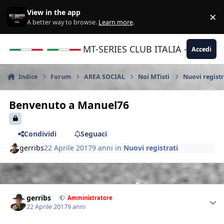
Vai al contenuto
View in the app
×
Di
A better way to browse.
Learn more
.
MT-SERIES CLUB ITALIA - Yamaha |
Accedi
Indice
Forum
AREA SOCIAL
Noi MTisti
Nuovi registr
Benvenuto a Manuel76
Condividi
Seguaci
gerribs
22 Aprile 2017
9 anni
in
Nuovi registrati
Author stats
gerribs
Amministratore
22 Aprile 2017
9 anni