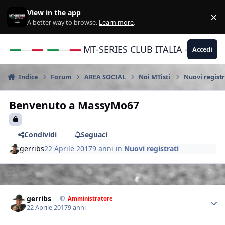
Vai al contenuto
View in the app
×
Di
A better way to browse.
Learn more
.
MT-SERIES CLUB ITALIA - Yamaha |
Accedi
Indice
Forum
AREA SOCIAL
Noi MTisti
Nuovi registr
Benvenuto a MassyMo67
Condividi
Seguaci
gerribs
22 Aprile 2017
9 anni
in
Nuovi registrati
Author stats
gerribs
Amministratore
22 Aprile 2017
9 anni