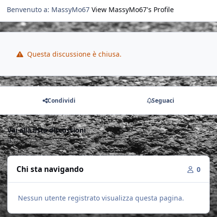
Benvenuto a: MassyMo67
View MassyMo67's Profile
Questa discussione è chiusa.
Condividi
Seguaci
Vai alla lista discussioni
Chi sta navigando
0
Nessun utente registrato visualizza questa pagina.