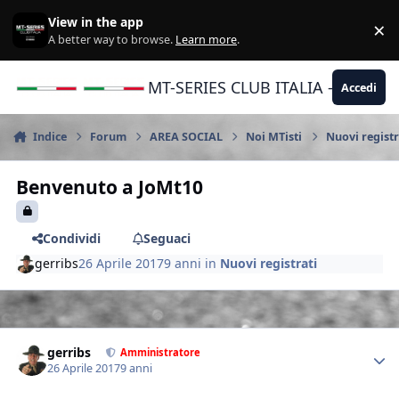
Vai al contenuto
View in the app
×
Di
A better way to browse.
Learn more
.
MT-SERIES CLUB ITALIA - Yamaha |
Accedi
Indice
Forum
AREA SOCIAL
Noi MTisti
Nuovi registr
Benvenuto a JoMt10
Condividi
Seguaci
gerribs
26 Aprile 2017
9 anni
in
Nuovi registrati
Author stats
gerribs
Amministratore
26 Aprile 2017
9 anni