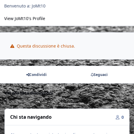
Benvenuto a: JoMt10
View JoMt10's Profile
Questa discussione è chiusa.
Condividi
Seguaci
Vai alla lista discussioni
Chi sta navigando
0