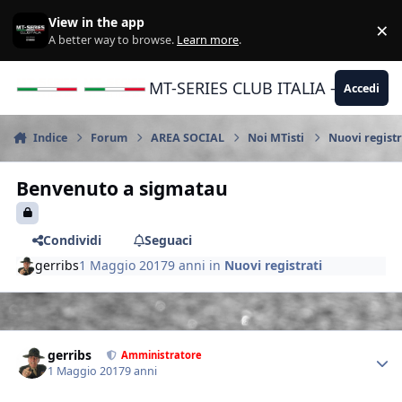
Vai al contenuto
View in the app
×
Di
A better way to browse.
Learn more
.
MT-SERIES CLUB ITALIA - Yamaha |
Accedi
Indice
Forum
AREA SOCIAL
Noi MTisti
Nuovi registr
Benvenuto a sigmatau
Condividi
Seguaci
gerribs
1 Maggio 2017
9 anni
in
Nuovi registrati
Author stats
gerribs
Amministratore
1 Maggio 2017
9 anni