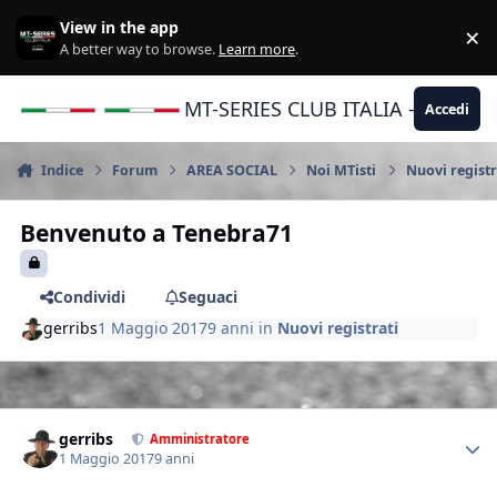
Vai al contenuto
View in the app
×
Di
A better way to browse.
Learn more
.
MT-SERIES CLUB ITALIA - Yamaha |
Accedi
Indice
Forum
AREA SOCIAL
Noi MTisti
Nuovi registr
Benvenuto a Tenebra71
Condividi
Seguaci
gerribs
1 Maggio 2017
9 anni
in
Nuovi registrati
Author stats
gerribs
Amministratore
1 Maggio 2017
9 anni