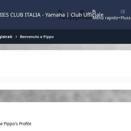
IES CLUB ITALIA - Yamaha | Club Ufficiale
Homepage
Forum
Menu rapido
Fluss
istrati
Benvenuto a Pippo
w Pippo's Profile