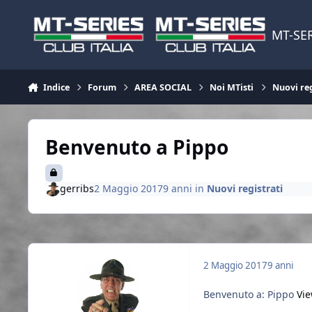
Vai al contenuto
MT-SER
Indice
Forum
AREA SOCIAL
Noi MTisti
Nuovi reg
Benvenuto a Pippo
gerribs
2 Maggio 2017
9 anni
in
Nuovi registrati
2 Maggio 2017
9 anni
Benvenuto a: Pippo
Vie