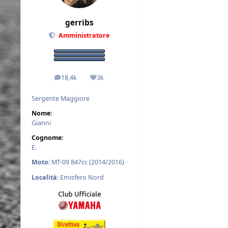
gerribs
Amministratore
18,4k
3k
messaggi
Reputazione
Sergente Maggiore
Nome:
Gianni
Cognome:
E.
Moto
: MT-09 847cc (2014/2016)
Località
: Emisfero Nord