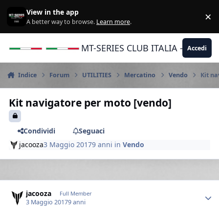
Vai al contenuto
View in the app
×
Di
A better way to browse.
Learn more
.
MT-SERIES CLUB ITALIA - Yamaha |
Accedi
Indice
Forum
UTILITIES
Mercatino
Vendo
Kit n
Kit navigatore per moto [vendo]
Condividi
Seguaci
jacooza
3 Maggio 2017
9 anni
in
Vendo
Author stats
jacooza
Full Member
3 Maggio 2017
9 anni