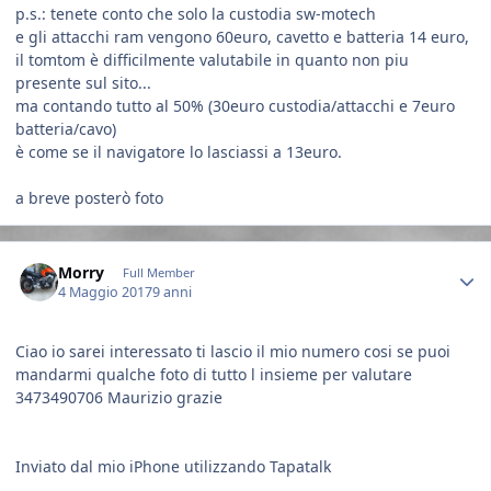
p.s.: tenete conto che solo la custodia sw-motech
e gli attacchi ram vengono 60euro, cavetto e batteria 14 euro,
il tomtom è difficilmente valutabile in quanto non piu
presente sul sito...
ma contando tutto al 50% (30euro custodia/attacchi e 7euro
batteria/cavo)
è come se il navigatore lo lasciassi a 13euro.
a breve posterò foto
Author stats
Morry
Full Member
4 Maggio 2017
9 anni
Ciao io sarei interessato ti lascio il mio numero cosi se puoi
mandarmi qualche foto di tutto l insieme per valutare
3473490706 Maurizio grazie
Inviato dal mio iPhone utilizzando Tapatalk