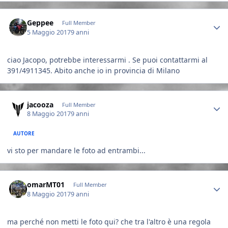
Author stats
Geppee
Full Member
5 Maggio 2017
9 anni
ciao Jacopo, potrebbe interessarmi . Se puoi contattarmi al
391/4911345. Abito anche io in provincia di Milano
Author stats
jacooza
Full Member
8 Maggio 2017
9 anni
AUTORE
vi sto per mandare le foto ad entrambi...
Author stats
omarMT01
Full Member
8 Maggio 2017
9 anni
ma perché non metti le foto qui? che tra l'altro è una regola