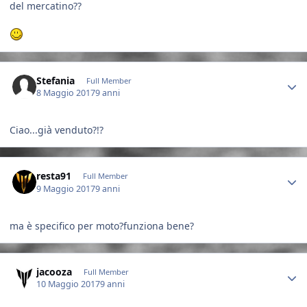
del mercatino??
Author stats
Stefania
Full Member
8 Maggio 2017
9 anni
Ciao...già venduto?!?
Author stats
resta91
Full Member
9 Maggio 2017
9 anni
ma è specifico per moto?funziona bene?
Author stats
jacooza
Full Member
10 Maggio 2017
9 anni