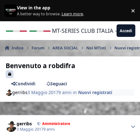
Vai al contenuto
View in the app
×
Di
A better way to browse.
Learn more
.
MT-SERIES CLUB ITALIA - Yamaha |
Accedi
Indice
Forum
AREA SOCIAL
Noi MTisti
Nuovi registr
Benvenuto a robdifra
Condividi
Seguaci
gerribs
3 Maggio 2017
9 anni
in
Nuovi registrati
Author stats
gerribs
Amministratore
3 Maggio 2017
9 anni