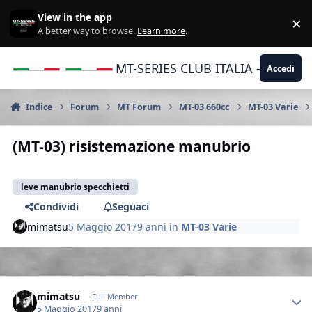
Vai al contenuto
View in the app
×
Di
A better way to browse.
Learn more
.
MT-SERIES CLUB ITALIA - Yamaha |
Accedi
Indice
Forum
MT Forum
MT-03 660cc
MT-03 Varie
(MT-03) risistemazione manubrio
leve manubrio specchietti
Condividi
Seguaci
mimatsu
5 Maggio 2017
9 anni
in
MT-03 Varie
Author stats
mimatsu
Full Member
5 Maggio 2017
9 anni