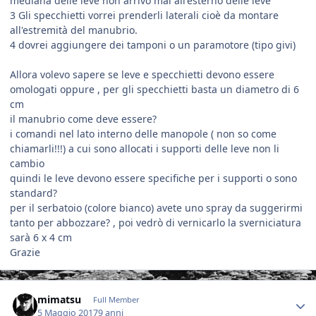
mediana delle leve non arrivo mai all'esterno delle leve
3 Gli specchietti vorrei prenderli laterali cioè da montare
all'estremità del manubrio.
4 dovrei aggiungere dei tamponi o un paramotore (tipo givi)
Allora volevo sapere se leve e specchietti devono essere
omologati oppure , per gli specchietti basta un diametro di 6
cm
il manubrio come deve essere?
i comandi nel lato interno delle manopole ( non so come
chiamarli!!!) a cui sono allocati i supporti delle leve non li
cambio
quindi le leve devono essere specifiche per i supporti o sono
standard?
per il serbatoio (colore bianco) avete uno spray da suggerirmi
tanto per abbozzare? , poi vedrò di vernicarlo la sverniciatura
sarà 6 x 4 cm
Grazie
Author stats
mimatsu
Full Member
5 Maggio 2017
9 anni