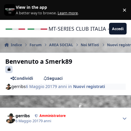
Vai al contenuto
View in the app
×
Di
A better way to browse.
Learn more
.
MT-SERIES CLUB ITALIA - Yamaha |
Accedi
Indice
Forum
AREA SOCIAL
Noi MTisti
Nuovi registr
Benvenuto a Smerk89
Condividi
Seguaci
gerribs
6 Maggio 2017
9 anni
in
Nuovi registrati
Author stats
gerribs
Amministratore
6 Maggio 2017
9 anni