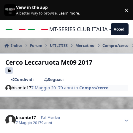
Vai al contenuto
View in the app
×
Di
A better way to browse.
Learn more
.
MT-SERIES CLUB ITALIA - Yamaha |
Accedi
Indice
Forum
UTILITIES
Mercatino
Compro/cerco
Cerco Leccaruota Mt09 2017
Condividi
Seguaci
bisonte17
7 Maggio 2017
9 anni
in
Compro/cerco
Author stats
bisonte17
Full Member
7 Maggio 2017
9 anni