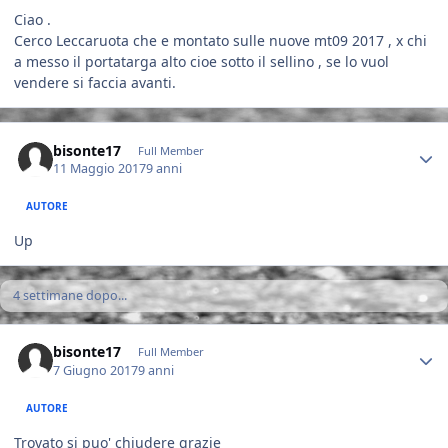
Ciao .
Cerco Leccaruota che e montato sulle nuove mt09 2017 , x chi
a messo il portatarga alto cioe sotto il sellino , se lo vuol
vendere si faccia avanti.
Author stats
bisonte17
Full Member
11 Maggio 2017
9 anni
AUTORE
Up
4 settimane dopo...
Author stats
bisonte17
Full Member
7 Giugno 2017
9 anni
AUTORE
Trovato si puo' chiudere grazie