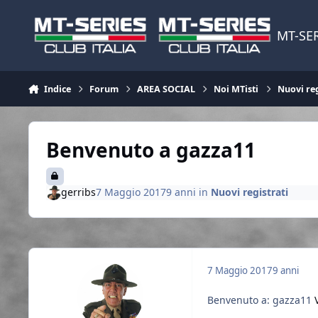
Vai al contenuto
MT-SER
Indice
Forum
AREA SOCIAL
Noi MTisti
Nuovi reg
Benvenuto a gazza11
gerribs
7 Maggio 2017
9 anni
in
Nuovi registrati
7 Maggio 2017
9 anni
Benvenuto a: gazza11