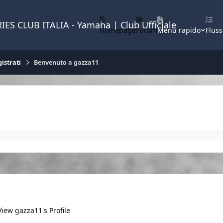
IES CLUB ITALIA - Yamaha | Club Ufficiale
Homepage
Forum
Menu rapido
Fluss
istrati
Benvenuto a gazza11
View gazza11's Profile