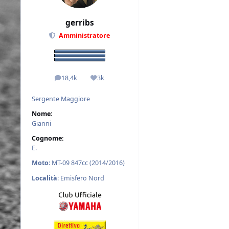
gerribs
Amministratore
18,4k
3k
messaggi
Reputazione
Sergente Maggiore
Nome:
Gianni
Cognome:
E.
Moto
: MT-09 847cc (2014/2016)
Località
: Emisfero Nord