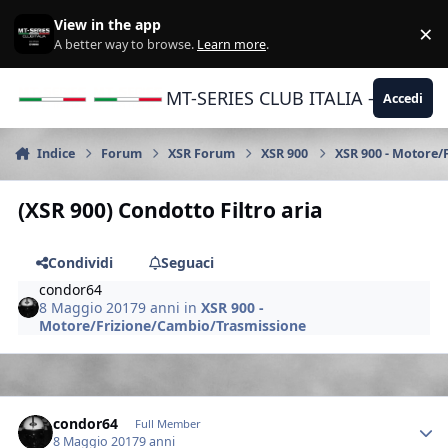
Vai al contenuto
View in the app
×
Di
A better way to browse.
Learn more
.
MT-SERIES CLUB ITALIA - Yamaha |
Accedi
Indice
Forum
XSR Forum
XSR 900
XSR 900 - Motore/
(XSR 900) Condotto Filtro aria
Condividi
Seguaci
condor64
8 Maggio 2017
9 anni
in
XSR 900 -
Motore/Frizione/Cambio/Trasmissione
Author stats
condor64
Full Member
8 Maggio 2017
9 anni