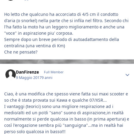
Ho letto che qualcuno ha accorciato di 4/5 cm il condotto
d'aria (o snorkel) nella parte che si infila nel filtro. Secondo chi
l'ha fatto la moto ha un leggero miglioramento e anche una
"voce" in aspirazione piu' corposa.
Sempre dopo un breve periodo di autoadattamento della
centralina (una ventina di Km)
Che ne pensate?
Author stats
DanFirenze
Full Member
9 Maggio 2017
9 anni
Ciao, è una modifica che spesso viene fatta sui maxi scooter e
so che è stata provata sui Kawa e qualche 07/XSR...
I vantaggi (teorici) sono una migliore respirazione ad i
medio/alti ed un po'di "sano" suono di aspirazione,in realtà
normalmente si perde qualcosa in basso (in prima apertura) e
così l'erogazione sembra più "sanguigna"...ma in realtà hai
perso solo qualcosa in basso!!!