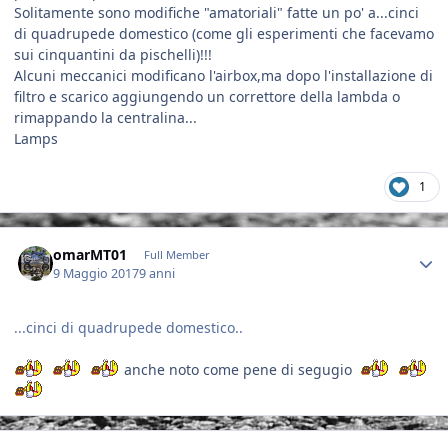
Solitamente sono modifiche "amatoriali" fatte un po' a...cinci
di quadrupede domestico (come gli esperimenti che facevamo
sui cinquantini da pischelli)!!!
Alcuni meccanici modificano l'airbox,ma dopo l'installazione di
filtro e scarico aggiungendo un correttore della lambda o
rimappando la centralina...
Lamps
1
Author stats
omarMT01
Full Member
9 Maggio 2017
9 anni
...cinci di quadrupede domestico..
anche noto come pene di segugio
Author stats