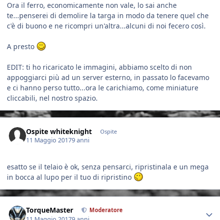
Ora il ferro, economicamente non vale, lo sai anche
te...penserei di demolire la targa in modo da tenere quel che
c'è di buono e ne ricompri un'altra...alcuni di noi fecero così.
A presto
EDIT: ti ho ricaricato le immagini, abbiamo scelto di non
appoggiarci più ad un server esterno, in passato lo facevamo
e ci hanno perso tutto...ora le carichiamo, come miniature
cliccabili, nel nostro spazio.
Ospite whiteknight
Ospite
11 Maggio 2017
9 anni
esatto se il telaio è ok, senza pensarci, ripristinala e un mega
in bocca al lupo per il tuo di ripristino
Author stats
TorqueMaster
Moderatore
11 Maggio 2017
9 anni