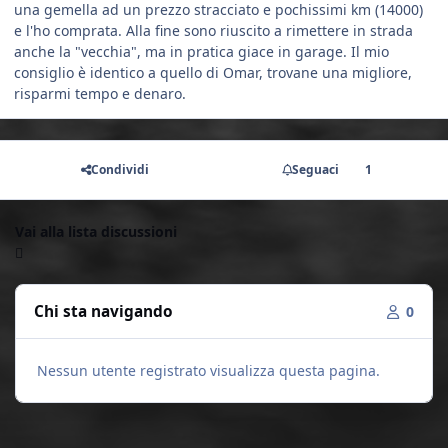
una gemella ad un prezzo stracciato e pochissimi km (14000)
e l'ho comprata. Alla fine sono riuscito a rimettere in strada
anche la "vecchia", ma in pratica giace in garage. Il mio
consiglio è identico a quello di Omar, trovane una migliore,
risparmi tempo e denaro.
Condividi
Seguaci
1
Vai alla lista discussioni
Chi sta navigando
0
Nessun utente registrato visualizza questa pagina.