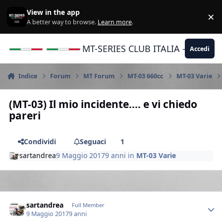
Vai al contenuto
View in the app
×
Di
A better way to browse.
Learn more
.
MT-SERIES CLUB ITALIA - Yamaha |
Accedi
Indice
Forum
MT Forum
MT-03 660cc
MT-03 Varie
(MT-03) Il mio incidente.... e vi chiedo
pareri
Condividi
Seguaci
1
sartandrea
9 Maggio 2017
9 anni
in
MT-03 Varie
Author stats
sartandrea
Full Member
9 Maggio 2017
9 anni