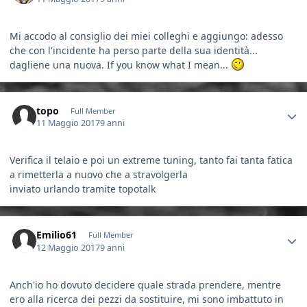
Mi accodo al consiglio dei miei colleghi e aggiungo: adesso
che con l'incidente ha perso parte della sua identità...
dagliene una nuova. If you know what I mean...
Author stats
topo
Full Member
11 Maggio 2017
9 anni
Verifica il telaio e poi un extreme tuning, tanto fai tanta fatica
a rimetterla a nuovo che a stravolgerla
inviato urlando tramite topotalk
Author stats
Emilio61
Full Member
12 Maggio 2017
9 anni
Anch'io ho dovuto decidere quale strada prendere, mentre
ero alla ricerca dei pezzi da sostituire, mi sono imbattuto in