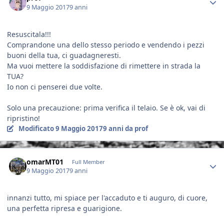
9 Maggio 2017
9 anni
Resuscitala!!!
Comprandone una dello stesso periodo e vendendo i pezzi
buoni della tua, ci guadagneresti.
Ma vuoi mettere la soddisfazione di rimettere in strada la
TUA?
Io non ci penserei due volte.
Solo una precauzione: prima verifica il telaio. Se è ok, vai di
ripristino!
Modificato
9 Maggio 2017
9 anni
da prof
Author stats
omarMT01
Full Member
9 Maggio 2017
9 anni
innanzi tutto, mi spiace per l'accaduto e ti auguro, di cuore,
una perfetta ripresa e guarigione.