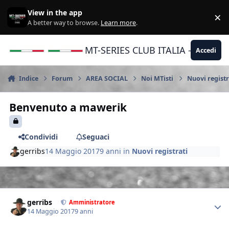
Vai al contenuto
View in the app
×
Di
A better way to browse.
Learn more
.
MT-SERIES CLUB ITALIA - Yamaha |
Accedi
Indice
Forum
AREA SOCIAL
Noi MTisti
Nuovi registr
Benvenuto a mawerik
Condividi
Seguaci
gerribs
14 Maggio 2017
9 anni
in
Nuovi registrati
Author stats
gerribs
Amministratore
14 Maggio 2017
9 anni