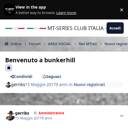
Vai al contenuto
View in the app
×
Di
A better way to browse.
Learn more
.
MT-SERIES CLUB ITALIA - Yamaha |
Accedi
Indice
Forum
AREA SOCIAL
Noi MTisti
Nuovi registr
Benvenuto a bunkerhill
Condividi
Seguaci
gerribs
15 Maggio 2017
9 anni
in
Nuovi registrati
Author stats
gerribs
Amministratore
15 Maggio 2017
9 anni