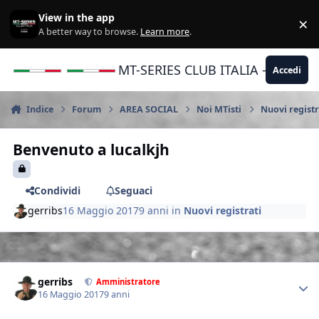
Vai al contenuto
View in the app
×
Di
A better way to browse.
Learn more
.
MT-SERIES CLUB ITALIA - Yamaha |
Accedi
Indice
Forum
AREA SOCIAL
Noi MTisti
Nuovi registr
Benvenuto a lucalkjh
Condividi
Seguaci
gerribs
16 Maggio 2017
9 anni
in
Nuovi registrati
Author stats
gerribs
Amministratore
16 Maggio 2017
9 anni