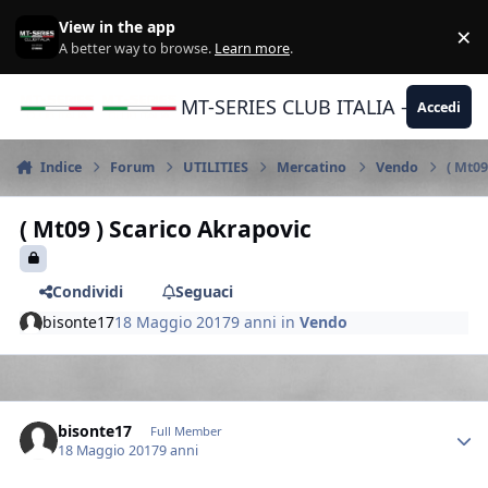
Vai al contenuto
View in the app
×
Di
A better way to browse.
Learn more
.
MT-SERIES CLUB ITALIA - Yamaha |
Accedi
Indice
Forum
UTILITIES
Mercatino
Vendo
( Mt09
( Mt09 ) Scarico Akrapovic
Condividi
Seguaci
bisonte17
18 Maggio 2017
9 anni
in
Vendo
Author stats
bisonte17
Full Member
18 Maggio 2017
9 anni