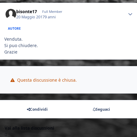
Author stats
bisonte17
Full Member
20 Maggio 2017
9 anni
AUTORE
Venduta.
Si puo chiudere.
Grazie
Questa discussione è chiusa.
Condividi
Seguaci
Vai alla lista discussioni