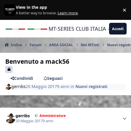
Vai al contenuto
View in the app
×
Di
A better way to browse.
Learn more
.
MT-SERIES CLUB ITALIA - Yamaha |
Accedi
Indice
Forum
AREA SOCIAL
Noi MTisti
Nuovi registr
Benvenuto a mack56
Condividi
Seguaci
gerribs
20 Maggio 2017
9 anni
in
Nuovi registrati
Author stats
gerribs
Amministratore
20 Maggio 2017
9 anni