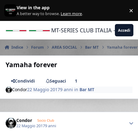
Vai al contenuto
View in the app
×
Di
A better way to browse.
Learn more
.
MT-SERIES CLUB ITALIA - Yamaha |
Accedi
Indice
Forum
AREA SOCIAL
Bar MT
Yamaha forever
Yamaha forever
Condividi
Seguaci
1
Condor
22 Maggio 2017
9 anni
in
Bar MT
Author stats
Condor
Socio Club
22 Maggio 2017
9 anni