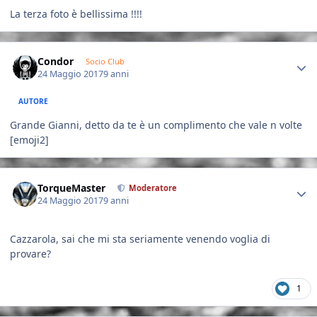
La terza foto è bellissima !!!!
Author stats
Condor
Socio Club
24 Maggio 2017
9 anni
AUTORE
Grande Gianni, detto da te è un complimento che vale n volte
[emoji2]
Author stats
TorqueMaster
Moderatore
24 Maggio 2017
9 anni
Cazzarola, sai che mi sta seriamente venendo voglia di
provare?
1