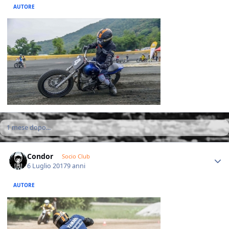
AUTORE
1 mese dopo...
Author stats
Condor
Socio Club
6 Luglio 2017
9 anni
AUTORE