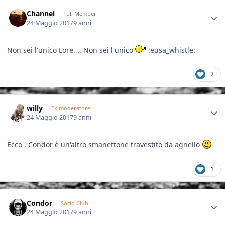
Author stats
Channel
Full Member
24 Maggio 2017
9 anni
Non sei l'unico Lore.... Non sei l'unico
:eusa_whistle:
2
Author stats
willy
Ex moderatore
24 Maggio 2017
9 anni
Ecco , Condor è un'altro smanettone travestito da agnello
1
Author stats
Condor
Socio Club
24 Maggio 2017
9 anni