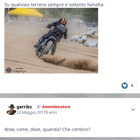
Su qualsiasi terreno sempre e soltanto Yamaha
4
Author stats
gerribs
Amministratore
23 Maggio 2017
9 anni
Wow, come, dove, quando? Che combini?