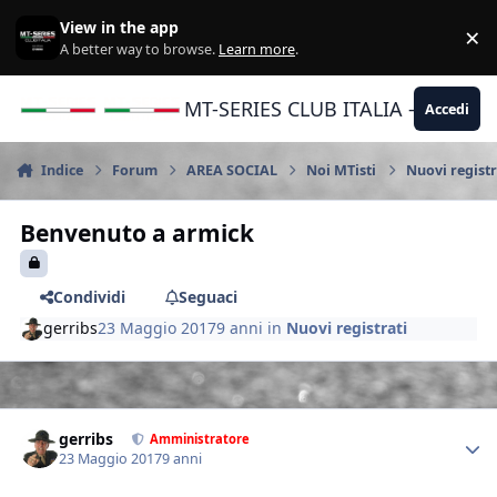
Vai al contenuto
View in the app
×
Di
A better way to browse.
Learn more
.
MT-SERIES CLUB ITALIA - Yamaha |
Accedi
Indice
Forum
AREA SOCIAL
Noi MTisti
Nuovi registr
Benvenuto a armick
Condividi
Seguaci
gerribs
23 Maggio 2017
9 anni
in
Nuovi registrati
Author stats
gerribs
Amministratore
23 Maggio 2017
9 anni