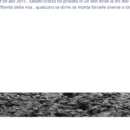
mt 09 abs 2015 , sabato scorso ho provato in un test drive la xrs 900
fondo della mia , qualcuno sa dirmi se monta forcelle siverse o che