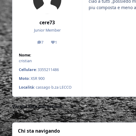
ciao a tutti ,possiedo 
piu composta e meno af
cere73
Junior Member
7
1
messaggi
Reputazione
Nome:
cristian
Cellulare
: 3355211486
Moto
: XSR 900
Località
: cassago b.za LECCO
Vai alla lista discussioni
Chi sta navigando