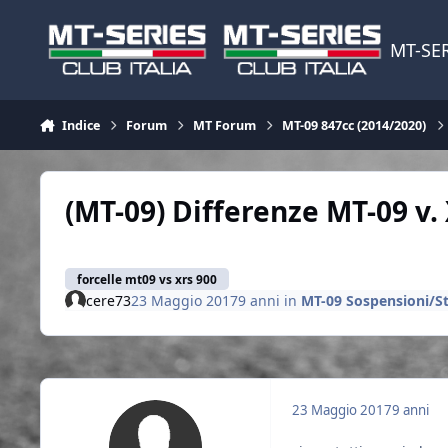
Vai al contenuto
MT-SER
Indice
Forum
MT Forum
MT-09 847cc (2014/2020)
(MT-09) Differenze MT-09 v.
forcelle mt09 vs xrs 900
cere73
23 Maggio 2017
9 anni
in
MT-09 Sospensioni/S
23 Maggio 2017
9 anni