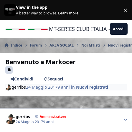
Vai al contenuto
View in the app
×
Di
A better way to browse.
Learn more
.
MT-SERIES CLUB ITALIA - Yamaha |
Accedi
Indice
Forum
AREA SOCIAL
Noi MTisti
Nuovi registr
Benvenuto a Markocer
Condividi
Seguaci
gerribs
24 Maggio 2017
9 anni
in
Nuovi registrati
Author stats
gerribs
Amministratore
24 Maggio 2017
9 anni