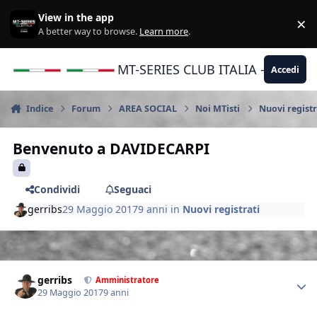
Vai al contenuto
View in the app
×
Di
A better way to browse.
Learn more
.
MT-SERIES CLUB ITALIA - Yamaha |
Accedi
Indice
Forum
AREA SOCIAL
Noi MTisti
Nuovi registr
Benvenuto a DAVIDECARPI
Condividi
Seguaci
gerribs
29 Maggio 2017
9 anni
in
Nuovi registrati
Author stats
gerribs
Amministratore
29 Maggio 2017
9 anni