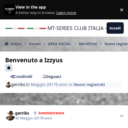
Vai al contenuto
View in the app
×
Di
A better way to browse.
Learn more
.
MT-SERIES CLUB ITALIA - Yamaha |
Accedi
Indice
Forum
AREA SOCIAL
Noi MTisti
Nuovi registr
Benvenuto a Izzyus
Condividi
Seguaci
gerribs
30 Maggio 2017
9 anni
in
Nuovi registrati
Author stats
gerribs
Amministratore
30 Maggio 2017
9 anni