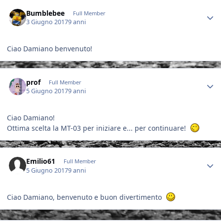
Author stats
Bumblebee
Full Member
3 Giugno 2017
9 anni
Ciao Damiano benvenuto!
Author stats
prof
Full Member
5 Giugno 2017
9 anni
Ciao Damiano!
Ottima scelta la MT-03 per iniziare e... per continuare!
Author stats
Emilio61
Full Member
5 Giugno 2017
9 anni
Ciao Damiano, benvenuto e buon divertimento