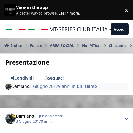
Vai al contenuto
View in the app
×
Di
A better way to browse.
Learn more
.
MT-SERIES CLUB ITALIA - Yamaha |
Accedi
Indice
Forum
AREA SOCIAL
Noi MTisti
Chi siamo
Presentazione
Condividi
Seguaci
Damiano
3 Giugno 2017
9 anni
in
Chi siamo
Author stats
Damiano
Junior Member
3 Giugno 2017
9 anni