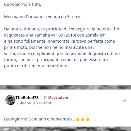
Buongiorno a tutti,
Mi chiamo Damiano e vengo da Firenze,
Da una settimana, in procinto di conseguire la patente, ho
acquistato una Yamaha MT 03 (2010) con 25mila km,
e ne sono follemente innamorato, la trovo perfetta come
prima moto, poichè non ne ho mai avuta una.
vi ringrazio e complimenti per la gestione di questo ottimo
forum, che per i principianti come me può essere un
punto di riferimento importante.
Author stats
TheRebel78
Moderatore
3 Giugno 2017
9 anni
Buongiorno Damiano e benvenuto...
✌️
✌️
✌️