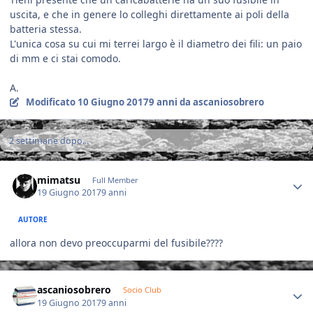
uscita, e che in genere lo colleghi direttamente ai poli della
batteria stessa.
L'unica cosa su cui mi terrei largo è il diametro dei fili: un paio
di mm e ci stai comodo.
A.
Modificato
10 Giugno 2017
9 anni
da ascaniosobrero
2 settimane dopo...
Author stats
mimatsu
Full Member
19 Giugno 2017
9 anni
AUTORE
allora non devo preoccuparmi del fusibile????
Author stats
ascaniosobrero
Socio Club
19 Giugno 2017
9 anni