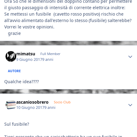
Ora So che le dimensioni del doppino contano per permettere
il giusto passaggio di intensità di corrente elettrica inoltre:
Se mettessi un fusibile (cavetto rosso positivo) rischio che
all'avvio alimentato dall'esterno lo stesso (fusibile) salterebbe?
Vorrei le vostre opinioni.
grazie
Author stats
mimatsu
Full Member
9 Giugno 2017
9 anni
AUTORE
Qualche idea????
Author stats
ascaniosobrero
Socio Club
10 Giugno 2017
9 anni
Sul fusibile?
Tieni presente che un caricabatterie ha un suo fusibile in