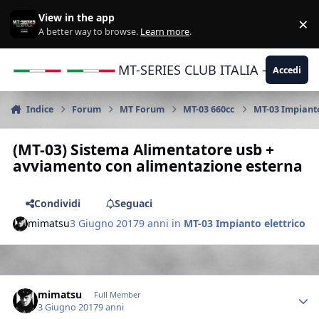
Vai al contenuto
View in the app
×
Di
A better way to browse.
Learn more
.
MT-SERIES CLUB ITALIA - Yamaha |
Accedi
Indice
Forum
MT Forum
MT-03 660cc
MT-03 Impianto
(MT-03) Sistema Alimentatore usb +
avviamento con alimentazione esterna
Condividi
Seguaci
mimatsu
3 Giugno 2017
9 anni
in
MT-03 Impianto elettrico
Author stats
mimatsu
Full Member
3 Giugno 2017
9 anni