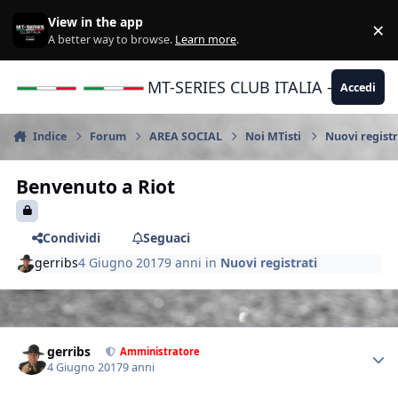
Vai al contenuto
View in the app
×
Di
A better way to browse.
Learn more
.
MT-SERIES CLUB ITALIA - Yamaha |
Accedi
Indice
Forum
AREA SOCIAL
Noi MTisti
Nuovi registr
Benvenuto a Riot
Condividi
Seguaci
gerribs
4 Giugno 2017
9 anni
in
Nuovi registrati
Author stats
gerribs
Amministratore
4 Giugno 2017
9 anni