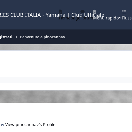
IES CLUB ITALIA - Yamaha | Club Ufficiale
Homepage
Forum
Menu rapido
Fluss
istrati
Benvenuto a pinocannav
nav
View pinocannav's Profile