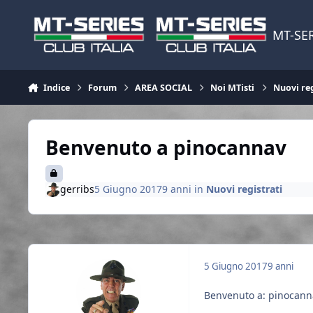
Vai al contenuto
MT-SER
Indice
Forum
AREA SOCIAL
Noi MTisti
Nuovi reg
Benvenuto a pinocannav
gerribs
5 Giugno 2017
9 anni
in
Nuovi registrati
5 Giugno 2017
9 anni
Benvenuto a: pinocan