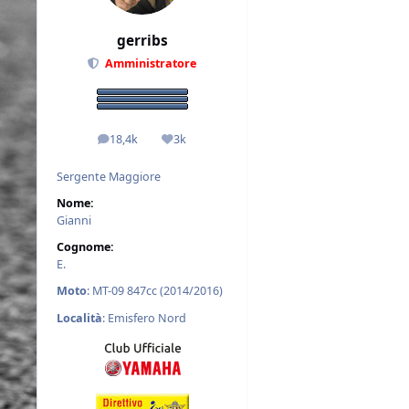
gerribs
Amministratore
18,4k
3k
messaggi
Reputazione
Sergente Maggiore
Nome:
Gianni
Cognome:
E.
Moto
: MT-09 847cc (2014/2016)
Località
: Emisfero Nord