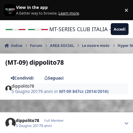
Vai al contenuto
View in the app
×
Di
A better way to browse.
Learn more
.
MT-SERIES CLUB ITALIA - Yamaha |
Accedi
Indice
Forum
AREA SOCIAL
Le nostre moto
Hyper N
(MT-09) dippolito78
Condividi
Seguaci
dippolito78
5 Giugno 2017
9 anni
in
MT-09 847cc (2014/2016)
Author stats
dippolito78
Full Member
5 Giugno 2017
9 anni