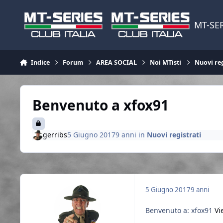
Vai al contenuto
MT-SER
Indice
Forum
AREA SOCIAL
Noi MTisti
Nuovi reg
Benvenuto a xfox91
gerribs
5 Giugno 2017
9 anni
in
Nuovi registrati
5 Giugno 2017
9 anni
Benvenuto a: xfox91
Vi