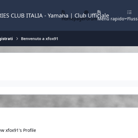
IES CLUB ITALIA - Yamaha | Club Ufficiale
Homepage
Forum
Menu rapido
Fluss
istrati
Benvenuto a xfox91
ew xfox91's Profile