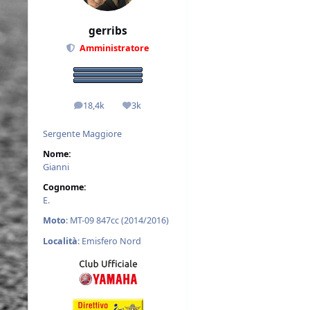
gerribs
Amministratore
18,4k
3k
messaggi
Reputazione
Sergente Maggiore
Nome:
Gianni
Cognome:
E.
Moto
: MT-09 847cc (2014/2016)
Località
: Emisfero Nord