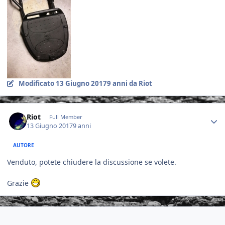
Modificato
13 Giugno 2017
9 anni
da Riot
Author stats
Riot
Full Member
13 Giugno 2017
9 anni
AUTORE
Venduto, potete chiudere la discussione se volete.
Grazie