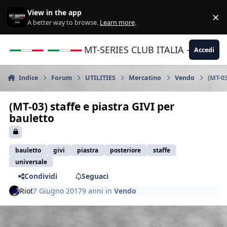
Vai al contenuto
View in the app
×
Di
A better way to browse.
Learn more
.
MT-SERIES CLUB ITALIA - Yamaha |
Accedi
Indice
Forum
UTILITIES
Mercatino
Vendo
(MT-03
(MT-03) staffe e piastra GIVI per
bauletto
bauletto
givi
piastra
posteriore
staffe
universale
Condividi
Seguaci
Riot
7 Giugno 2017
9 anni
in
Vendo