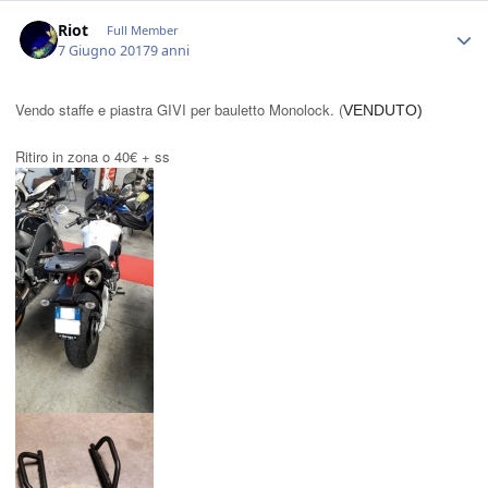
Author stats
Riot
Full Member
7 Giugno 2017
9 anni
Vendo staffe e piastra GIVI per bauletto
Monolock
. (
VENDUTO)
Ritiro in zona o 40€ + ss