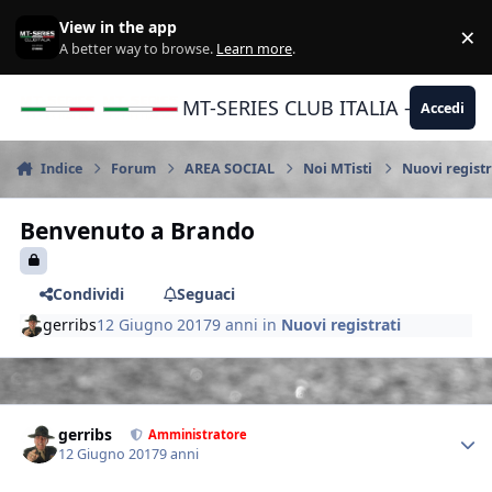
Vai al contenuto
View in the app
×
Di
A better way to browse.
Learn more
.
MT-SERIES CLUB ITALIA - Yamaha |
Accedi
Indice
Forum
AREA SOCIAL
Noi MTisti
Nuovi registr
Benvenuto a Brando
Condividi
Seguaci
gerribs
12 Giugno 2017
9 anni
in
Nuovi registrati
Author stats
gerribs
Amministratore
12 Giugno 2017
9 anni