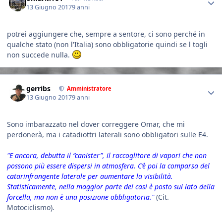
13 Giugno 2017
9 anni
potrei aggiungere che, sempre a sentore, ci sono perché in
qualche stato (non l'Italia) sono obbligatorie quindi se l togli
non succede nulla.
Author stats
gerribs
Amministratore
13 Giugno 2017
9 anni
Sono imbarazzato nel dover correggere Omar, che mi
perdonerà, ma i catadiottri laterali sono obbligatori sulle E4.
"E ancora, debutta il “canister”, il raccoglitore di vapori che non
possono più essere dispersi in atmosfera. C’è poi la comparsa del
catarinfrangente laterale per aumentare la visibilità.
Statisticamente, nella maggior parte dei casi è posto sul lato della
forcella, ma non è una posizione obbligatoria."
(Cit.
Motociclismo).