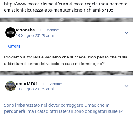
http://www.motociclismo.it/euro-4-moto-regole-inquinamento-
emissioni-sicurezza-abs-manutenzione-richiami-67195
Author stats
Moonska
Full Member
13 Giugno 2017
9 anni
AUTORE
Proviamo a toglierli e vediamo che succede. Non penso che ci sia
addirittura il fermo del veicolo in caso mi fermino, no?
Author stats
omarMT01
Full Member
13 Giugno 2017
9 anni
Sono imbarazzato nel dover correggere Omar, che mi
perdonerà, ma i catadiottri laterali sono obbligatori sulle E4.