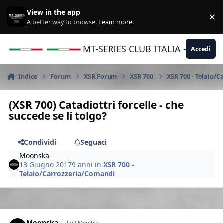
Vai al contenuto
View in the app
×
Di
A better way to browse.
Learn more
.
MT-SERIES CLUB ITALIA - Yamaha |
Accedi
Indice
Forum
XSR Forum
XSR 700
XSR 700 - Telaio/
(XSR 700) Catadiottri forcelle - che
succede se li tolgo?
Condividi
Seguaci
Moonska
13 Giugno 2017
9 anni
in
XSR 700 -
Telaio/Carrozzeria/Comandi
Author stats
Moonska
Full Member