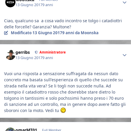
13 Giugno 2017
9 anni
Ciao, qualcuno sa a cosa vado incontro se tolgo i catadiottri
delle forcelle? Garanzia? Multone?
Modificato
13 Giugno 2017
9 anni
da Moonska
Author stats
gerribs
Amministratore
13 Giugno 2017
9 anni
Vuoi una risposta a sensazione suffragata da nessun dato
concreto ma basata sull'esperienza di quello che succede su
strada nella vita vera? Se li togli non succede nulla. Ad
esempio il catadiottro rosso che dovrebbe stare dietro lo
tolgono in tantissimi e solo pochssimii hanno preso i 70 euro
di sanzione ad un controllo, ma in genere dopo avere fatto gli
sboroni con la moto. Vedi tu
Author stats
omarMT01
Full Member