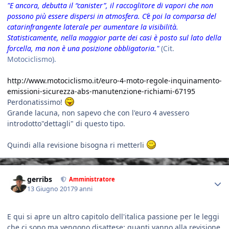
"E ancora, debutta il “canister”, il raccoglitore di vapori che non
possono più essere dispersi in atmosfera. C’è poi la comparsa del
catarinfrangente laterale per aumentare la visibilità.
Statisticamente, nella maggior parte dei casi è posto sul lato della
forcella, ma non è una posizione obbligatoria."
(Cit.
Motociclismo).
http://www.motociclismo.it/euro-4-moto-regole-inquinamento-
emissioni-sicurezza-abs-manutenzione-richiami-67195
Perdonatissimo!
Grande lacuna, non sapevo che con l'euro 4 avessero
introdotto"dettagli" di questo tipo.
Quindi alla revisione bisogna ri metterli
Author stats
gerribs
Amministratore
13 Giugno 2017
9 anni
E qui si apre un altro capitolo dell'italica passione per le leggi
che ci sono ma vengono disattese: quanti vanno alla revisione