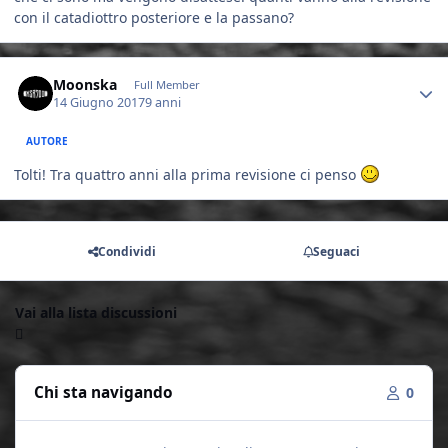
con il catadiottro posteriore e la passano?
Author stats
Moonska
Full Member
14 Giugno 2017
9 anni
AUTORE
Tolti! Tra quattro anni alla prima revisione ci penso
Condividi
Seguaci
Vai alla lista discussioni
Chi sta navigando
0