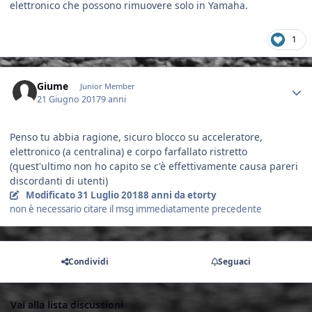
elettronico che possono rimuovere solo in Yamaha.
1
Author stats
Giume
Junior Member
21 Giugno 2017
9 anni
Penso tu abbia ragione, sicuro blocco su acceleratore,
elettronico (a centralina) e corpo farfallato ristretto
(quest'ultimo non ho capito se c'è effettivamente causa pareri
discordanti di utenti)
Modificato
31 Luglio 2018
8 anni
da etorty
non è necessario citare il msg immediatamente precedente
Condividi
Seguaci
Vai alla lista discussioni