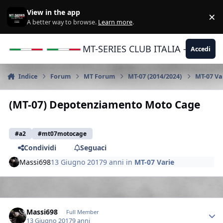
Vai al contenuto
View in the app
×
Di
A better way to browse.
Learn more
.
MT-SERIES CLUB ITALIA - Yamaha |
Accedi
Indice
Forum
MT Forum
MT-07 (2014/2024)
MT-07 Va
(MT-07) Depotenziamento Moto Cage
#a2
#mt07motocage
Condividi
Seguaci
Massi698
13 Giugno 2017
9 anni
in
MT-07 Varie
Author stats
Massi698
Full Member
13 Giugno 2017
9 anni