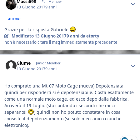
Massi698
Full Member
13 Giugno 2017
9 anni
AUTORE
Grazie per la risposta Gabriele
Modificato
13 Giugno 2017
9 anni
da etorty
non è necessario citare il msg immediatamente precedente
Author stats
Giume
Junior Member
19 Giugno 2017
9 anni
Ho comprato una Mt-07 Moto Cage (nuova) Depotenziata,
quindi per risponderti si è depotenziabile. Costa esattamente
come una normale moto cage, ed esce depo dalla fabbrica.
Arriverà il 19 Luglio (sto contando i secondi che mi ci
separano!!
) quindi non ho potuto constatare in cosa
consiste il depotenziamento (se solo meccanico o anche
elettronico).