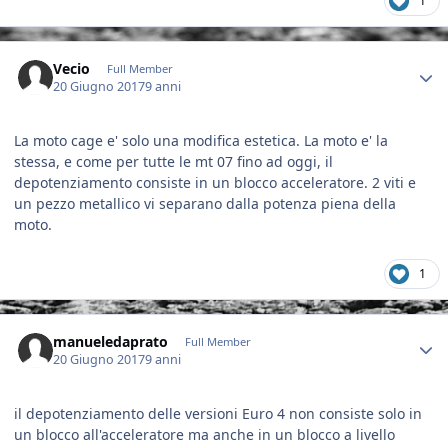
1
Author stats
Vecio
Full Member
20 Giugno 2017
9 anni
La moto cage e' solo una modifica estetica. La moto e' la
stessa, e come per tutte le mt 07 fino ad oggi, il
depotenziamento consiste in un blocco acceleratore. 2 viti e
un pezzo metallico vi separano dalla potenza piena della
moto.
1
Author stats
manueledaprato
Full Member
20 Giugno 2017
9 anni
il depotenziamento delle versioni Euro 4 non consiste solo in
un blocco all'acceleratore ma anche in un blocco a livello