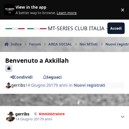
Vai al contenuto
View in the app
×
Di
A better way to browse.
Learn more
.
MT-SERIES CLUB ITALIA - Yamaha |
Accedi
Indice
Forum
AREA SOCIAL
Noi MTisti
Nuovi registr
Benvenuto a Axkillah
Condividi
Seguaci
gerribs
14 Giugno 2017
9 anni
in
Nuovi registrati
Author stats
gerribs
Amministratore
14 Giugno 2017
9 anni