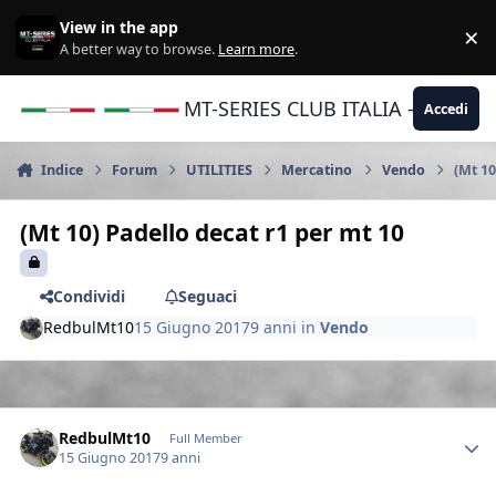
Vai al contenuto
View in the app
×
Di
A better way to browse.
Learn more
.
MT-SERIES CLUB ITALIA - Yamaha |
Accedi
Indice
Forum
UTILITIES
Mercatino
Vendo
(Mt 10
(Mt 10) Padello decat r1 per mt 10
Condividi
Seguaci
RedbulMt10
15 Giugno 2017
9 anni
in
Vendo
Author stats
RedbulMt10
Full Member
15 Giugno 2017
9 anni