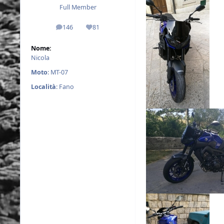
Full Member
146
81
messaggi
Reputazione
Nome:
Nicola
Moto
: MT-07
Località
: Fano