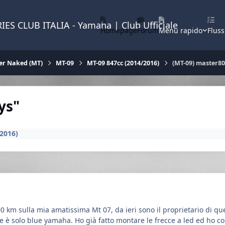
IES CLUB ITALIA - Yamaha | Club Ufficiale
Homepage
Forum
Menu rapido
Fluss
er Naked (MT)
MT-09
MT-09 847cc (2014/2016)
(MT-09) master80
ys"
2016)
00 km sulla mia amatissima Mt 07, da ieri sono il proprietario di q
me è solo blue yamaha. Ho già fatto montare le frecce a led ed ho co