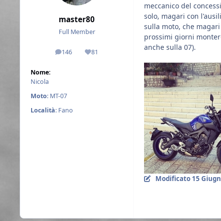
meccanico del concessi
solo, magari con l'ausil
master80
sulla moto, che magari 
Full Member
prossimi giorni monter
anche sulla 07).
146
81
messaggi
Reputazione
Nome:
Nicola
Moto
: MT-07
Località
: Fano
Modificato
15 Giugn