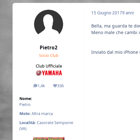
15 Giugno 2017
9 anni
Bella, ma guarda te dov
Meno male che cambi il
Pietro2
Inviato dal mio iPhone 
Socio Club
1,4k
336
messaggi
Reputazione
Nome:
Pietro
Moto
: Altra marca
Località
: Casorate Sempione
(VA)