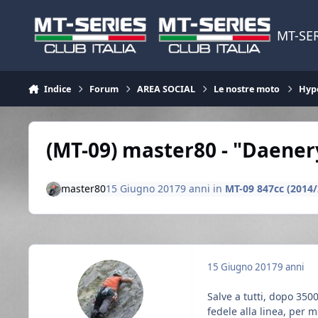
Vai al contenuto
MT-SER
Indice
Forum
AREA SOCIAL
Le nostre moto
Hyp
(MT-09) master80 - "Daener
master80
15 Giugno 2017
9 anni
in
MT-09 847cc (2014/
15 Giugno 2017
9 anni
Salve a tutti, dopo 350
fedele alla linea, per 