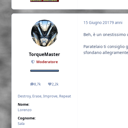
15 Giugno 2017
9 anni
Beh, è un onestissimo 
Paratelaio ti consiglio
sfondano allegramente t
TorqueMaster
Moderatore
8,7k
2,2k
messaggi
Reputazione
Destroy, Erase, Improve, Repeat
Nome:
Lorenzo
Cognome:
Sala