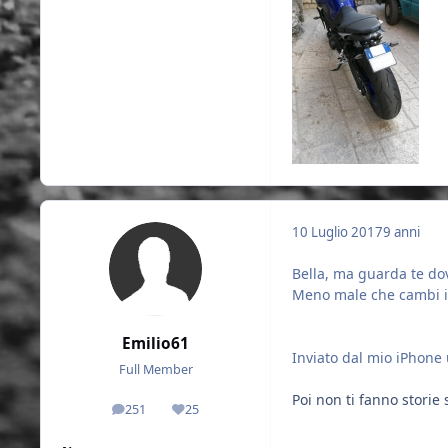
10 Luglio 2017
9 anni
Bella, ma guarda te dov
Meno male che cambi il
Emilio61
Inviato dal mio iPhone 
Full Member
Poi non ti fanno storie 
251
25
messaggi
Reputazione