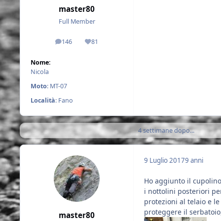
master80
Full Member
146
81
messaggi
Reputazione
Nome:
Nicola
Moto
: MT-07
Località
: Fano
4 settimane dopo...
9 Luglio 2017
9 anni
Ho aggiunto il cupolino
i nottolini posteriori p
protezioni al telaio e l
proteggere il serbatoio
master80