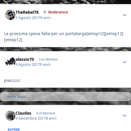
Author stats
TheRebel78
Moderatore
2 Agosto 2017
9 anni
La prossima spesa falla per un portatarga[emoji12][emoji12]
[emoji12]
Author stats
alessio70
Full Member
4 Agosto 2017
9 anni
piaccccc
1 mese dopo...
Author stats
Claudes
Full Member
4 Settembre 2017
8 anni
AUTORE