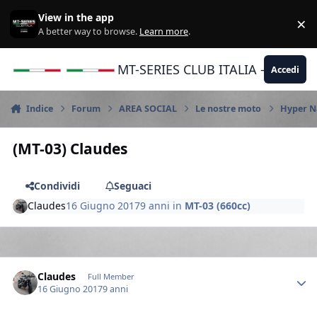
Vai al contenuto
View in the app
×
Di
A better way to browse.
Learn more
.
MT-SERIES CLUB ITALIA - Yamaha |
Accedi
Indice
Forum
AREA SOCIAL
Le nostre moto
Hyper N
(MT-03) Claudes
Condividi
Seguaci
Claudes
16 Giugno 2017
9 anni
in
MT-03 (660cc)
Author stats
Claudes
Full Member
16 Giugno 2017
9 anni