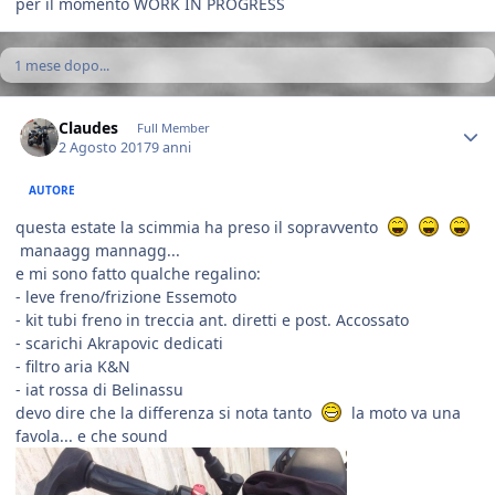
per il momento WORK IN PROGRESS
1 mese dopo...
Author stats
Claudes
Full Member
2 Agosto 2017
9 anni
AUTORE
questa estate la scimmia ha preso il sopravvento
manaagg mannagg...
e mi sono fatto qualche regalino:
- leve freno/frizione Essemoto
- kit tubi freno in treccia ant. diretti e post. Accossato
- scarichi Akrapovic dedicati
- filtro aria K&N
- iat rossa di Belinassu
devo dire che la differenza si nota tanto
la moto va una
favola... e che sound