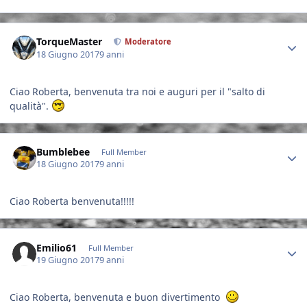
Author stats
TorqueMaster
Moderatore
18 Giugno 2017
9 anni
Ciao Roberta, benvenuta tra noi e auguri per il "salto di
qualità".
Author stats
Bumblebee
Full Member
18 Giugno 2017
9 anni
Ciao Roberta benvenuta!!!!!
Author stats
Emilio61
Full Member
19 Giugno 2017
9 anni
Ciao Roberta, benvenuta e buon divertimento