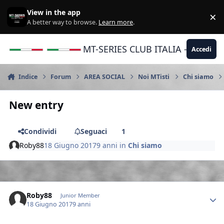
Vai al contenuto
View in the app
×
Di
A better way to browse.
Learn more
.
MT-SERIES CLUB ITALIA - Yamaha |
Accedi
Indice
Forum
AREA SOCIAL
Noi MTisti
Chi siamo
New entry
Condividi
Seguaci
1
Roby88
18 Giugno 2017
9 anni
in
Chi siamo
Author stats
Roby88
Junior Member
18 Giugno 2017
9 anni