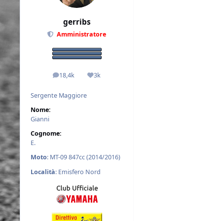
gerribs
Amministratore
18,4k
3k
messaggi
Reputazione
Sergente Maggiore
Nome:
Gianni
Cognome:
E.
Moto
: MT-09 847cc (2014/2016)
Località
: Emisfero Nord