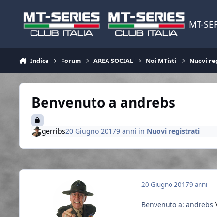
Vai al contenuto
MT-SER
Indice
Forum
AREA SOCIAL
Noi MTisti
Nuovi reg
Benvenuto a andrebs
gerribs
20 Giugno 2017
9 anni
in
Nuovi registrati
20 Giugno 2017
9 anni
Benvenuto a: andrebs