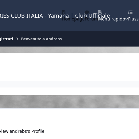
IES CLUB ITALIA - Yamaha | Club Ufficiale
Homepage
Forum
Menu rapido
Fluss
istrati
Benvenuto a andrebs
View andrebs's Profile