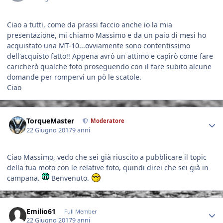
Ciao a tutti, come da prassi faccio anche io la mia
presentazione, mi chiamo Massimo e da un paio di mesi ho
acquistato una MT-10...ovviamente sono contentissimo
dell'acquisto fatto!! Appena avrò un attimo e capirò come fare
caricherò qualche foto proseguendo con il fare subito alcune
domande per rompervi un pò le scatole.
Ciao
Author stats
TorqueMaster
Moderatore
22 Giugno 2017
9 anni
Ciao Massimo, vedo che sei già riuscito a pubblicare il topic
della tua moto con le relative foto, quindi direi che sei già in
campana.
Benvenuto.
Author stats
Emilio61
Full Member
22 Giugno 2017
9 anni