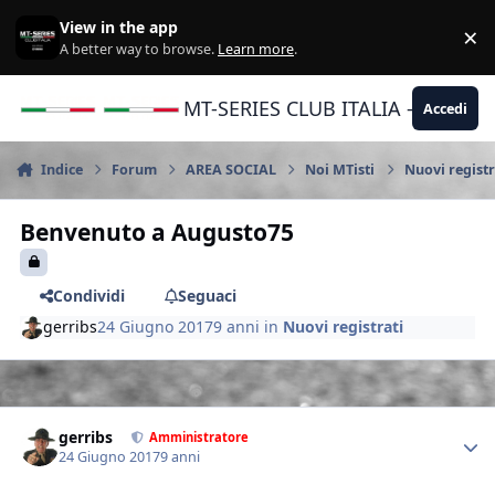
Vai al contenuto
View in the app
×
Di
A better way to browse.
Learn more
.
MT-SERIES CLUB ITALIA - Yamaha |
Accedi
Indice
Forum
AREA SOCIAL
Noi MTisti
Nuovi registr
Benvenuto a Augusto75
Condividi
Seguaci
gerribs
24 Giugno 2017
9 anni
in
Nuovi registrati
Author stats
gerribs
Amministratore
24 Giugno 2017
9 anni